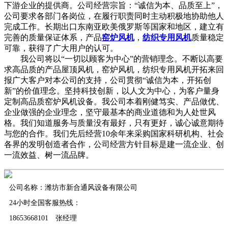
下游企业的提供商。公司经营宗旨：“诚信为本、品质至上”，
公司要求各部门各岗位，在履行职责同时主动积极地协助他人
完成工作。长期出口东南亚欧美俄罗斯等国家和地区，建立有
完善的质量保证体系，产品
窑炉风机
，
纺织专用风机
质量稳定
可靠，获得了广大用户的认可。
我公司将以“一切以顾客为中心”的营销理念。不断以高要
求高品质的产品屋顶风机，窑炉风机，纺织专用风机开拓来回
报广大客户对本公司的支持，公司贯彻“诚信为本，开拓创
新”的价值理念。坚持科技创新，以人文为中心，为客户量身
定制高品质窑炉风机设备。我公司本着刚健笃实、产品做优、
企业做强的企业理念，坚守最基本的商业道德和为人处世风
格。我们知道服务与质量没有最好，只有更好，诚心诚意期待
与您的合作。我们先后经营10余年来采购国家科研机构、社会
各界的发明创造者合作，公司经营方针目标是建一流企业、创
一流效益、树一流品牌。
公司名称：潍坊市新合通风设备有限公司
24小时全国客服热线：
18653668101 张经理