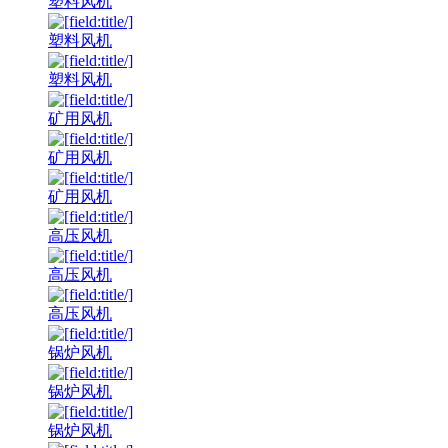
塑料风机
塑料风机
塑料风机
矿用风机
矿用风机
矿用风机
高压风机
高压风机
高压风机
锅炉风机
锅炉风机
锅炉风机