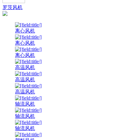
罗茨风机
离心风机
离心风机
离心风机
高温风机
高温风机
高温风机
轴流风机
轴流风机
轴流风机