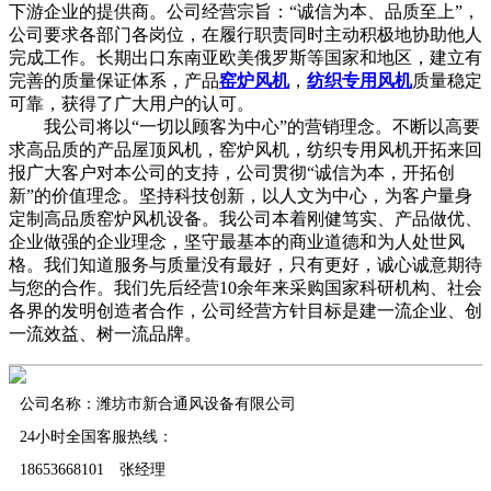
下游企业的提供商。公司经营宗旨：“诚信为本、品质至上”，
公司要求各部门各岗位，在履行职责同时主动积极地协助他人
完成工作。长期出口东南亚欧美俄罗斯等国家和地区，建立有
完善的质量保证体系，产品
窑炉风机
，
纺织专用风机
质量稳定
可靠，获得了广大用户的认可。
我公司将以“一切以顾客为中心”的营销理念。不断以高要
求高品质的产品屋顶风机，窑炉风机，纺织专用风机开拓来回
报广大客户对本公司的支持，公司贯彻“诚信为本，开拓创
新”的价值理念。坚持科技创新，以人文为中心，为客户量身
定制高品质窑炉风机设备。我公司本着刚健笃实、产品做优、
企业做强的企业理念，坚守最基本的商业道德和为人处世风
格。我们知道服务与质量没有最好，只有更好，诚心诚意期待
与您的合作。我们先后经营10余年来采购国家科研机构、社会
各界的发明创造者合作，公司经营方针目标是建一流企业、创
一流效益、树一流品牌。
公司名称：潍坊市新合通风设备有限公司
24小时全国客服热线：
18653668101 张经理