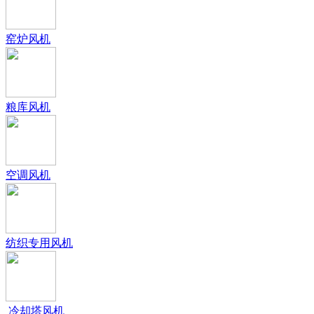
窑炉风机
粮库风机
空调风机
纺织专用风机
冷却塔风机