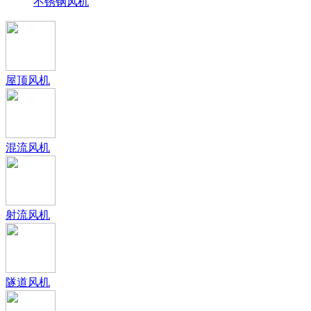
不锈钢风机
屋顶风机
混流风机
射流风机
隧道风机