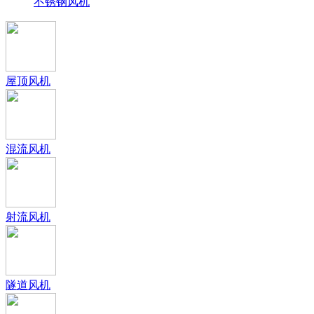
不锈钢风机
屋顶风机
混流风机
射流风机
隧道风机