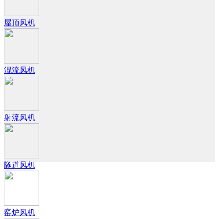
屋顶风机
混流风机
射流风机
隧道风机
窑炉风机