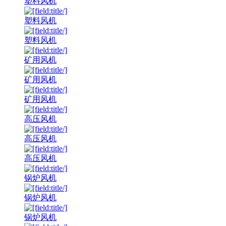
塑料风机
塑料风机
塑料风机
矿用风机
矿用风机
矿用风机
高压风机
高压风机
高压风机
锅炉风机
锅炉风机
锅炉风机